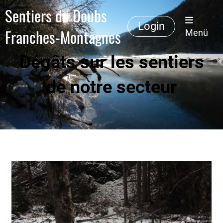
Sentiers du Doubs
Login
Franches-Montagnes
Menü
Dégâts sur les sentiers
de notre secteur